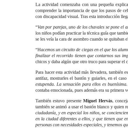
La actividad comenzaba con una pequeña explica
comprender la importancia de que los pasos de ceb
con discapacidad visual. Tras esta introducción lleg
“
Van por parejas, uno de los chavales se pone el a
los niños podían practicar la técnica guía que tambi
se les veía la cara de asombro cuando se quitaban el
“H
acemos un circuito de ciegas en el que los alumn
finalizar el recorrido tienen que contarnos sus i
chicos y daba algún que otro truco para superar el c
Para hacer esta actividad más llevadera, también 
antifaz, mostrarles el bastón y guiarles, en el cas
estupenda. La sensación para ellos es buenísima.
contaba emocionada, pues además era su primera ve
También estuvo presente
Miguel Hervás
, concej
también se animó a usar el bastón blanco y quien r
ciudadanía, y en especial los niños, se concienci
en la ciudad diferentes a ellos, y que tienen que 
personas con necesidades especiales, y tenemos qu