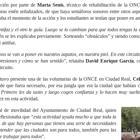
ción por parte de
Marta Senís
, técnico de rehabilitación de la ON
ras estén señalizados, de que haya semáforos sonoros entre otros aspe
aba el momento de la acción y los estudiantes se tenían que poner en ant
ntifaz y el otro le guía. Luego se lo cambian para que todos tengas la 
én se les explicaba previamente. Sorteando “obstáculos” y siendo consci
 antifaz.
os se van a poner en nuestros zapatos, en nuestra piel. En este circuit
mpresiones y cómo se han sentido
”, relataba
David Enrique García
, c
ircuito.
estuvo presente una de las voluntarias de la ONCE en Ciudad Real,
Cel
o de que fuera necesario, por esa jungla que era la ciudad que habían 
 Primero les da susto y luego cogen confianza y lo hacen muy suelt
z en esta actividad.
al de movilidad del Ayuntamiento de Ciudad Real, quien
eflexionaba que “
esta actividad ayuda mucho a que toda la
en de que hay personas que tienen una serie de necesidades
entender que las ciudades son para todos, también para las
e trabajar para todos
”.