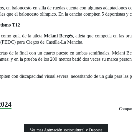
s, en baloncesto en silla de ruedas cuenta con algunas adaptaciones con
guales que el baloncesto olímpico. En la cancha compiten 5 deportistas y c
etismo T12
 como guía de la atleta
Melani Bergés
, atleta que competía en las pr
(FEDC) para Ciegos de Castilla-La Mancha.
ertas de la final con un cuarto puesto en ambas semifinales. Melani B
antes; y en la prueba de los 200 metros batió dos veces su marca persona
ompiten con discapacidad visual severa, necesitando de un guía para las 
2024
Compart
Ver más Animación sociocultural y Deporte