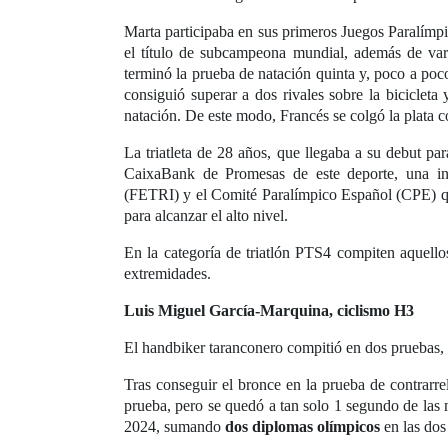
Marta participaba en sus primeros Juegos Paralímp
el título de subcampeona mundial, además de vari
terminó la prueba de natación quinta y, poco a poc
consiguió superar a dos rivales sobre la bicicleta
natación. De este modo, Francés se colgó la plata 
La triatleta de 28 años, que llegaba a su debut p
CaixaBank de Promesas de este deporte, una in
(FETRI) y el Comité Paralímpico Español (CPE) qu
para alcanzar el alto nivel.
En la categoría de triatlón PTS4 compiten aquello
extremidades.
Luis Miguel García-Marquina, ciclismo H3
El handbiker taranconero compitió en dos pruebas, e
Tras conseguir el bronce en la prueba de contrarr
prueba, pero se quedó a tan solo 1 segundo de las m
2024, sumando
dos diplomas olímpicos
en las dos