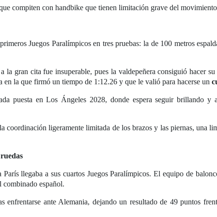
 que compiten con handbike que tienen limitación grave del movimiento d
rimeros Juegos Paralímpicos en tres pruebas: la de 100 metros espalda
a la gran cita fue insuperable, pues la valdepeñera consiguió hacer su 
a en la que firmó un tiempo de 1:12.26 y que le valió para hacerse un
c
rada puesta en Los Ángeles 2028, donde espera seguir brillando y 
 coordinación ligeramente limitada de los brazos y las piernas, una li
 ruedas
 París llegaba a sus cuartos Juegos Paralímpicos. El equipo de balonces
 el combinado español.
ras enfrentarse ante Alemania, dejando un resultado de 49 puntos fre