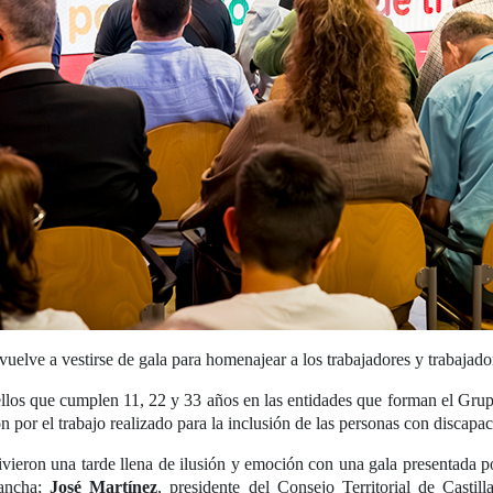
lve a vestirse de gala para homenajear a los trabajadores y trabajado
uellos que cumplen 11, 22 y 33 años en las entidades que forman el 
por el trabajo realizado para la inclusión de las personas con discapac
ieron una tarde llena de ilusión y emoción con una gala presentada 
Mancha;
José Martínez
, presidente del Consejo Territorial de Casti