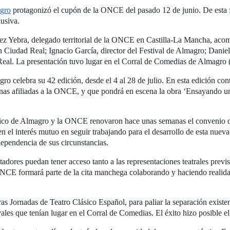
agro
protagonizó el cupón de la ONCE del pasado 12 de junio. De esta 
lusiva.
dez Yebra, delegado territorial de la ONCE en Castilla-La Mancha, ac
n Ciudad Real; Ignacio García, director del Festival de Almagro; Danie
Real. La presentación tuvo lugar en el Corral de Comedias de Almagro (
ro celebra su 42 edición, desde el 4 al 28 de julio. En esta edición cont
nas afiliadas a la ONCE, y que pondrá en escena la obra ‘Ensayando un 
ásico de Almagro y la ONCE renovaron hace unas semanas el convenio d
n el interés mutuo en seguir trabajando para el desarrollo de esta nueva
dependencia de sus circunstancias.
tadores puedan tener acceso tanto a las representaciones teatrales prev
 ONCE formará parte de la cita manchega colaborando y haciendo realidad
s Jornadas de Teatro Clásico Español, para paliar la separación existe
vales que tenían lugar en el Corral de Comedias. El éxito hizo posible e