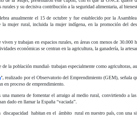
ituto de la Mujer, presentaron este cupón, con el que la ONCE quiere 
s rurales y su decisiva contribución a la seguridad alimentaria, al bienes
elebra anualmente el 15 de octubre y fue establecido por la Asamble
 la mujer rural, incluida la mujer indígena, en la promoción del desa
ue viven y trabajan en espacios rurales, en áreas con menos de 30.000 
idades económicas se centran en la agricultura, la ganadería, la artesa
e de la población mundial- trabajan especialmente como agricultoras, 
a
’
, realizado por el Observatorio del Emprendimiento (GEM), señala q
an en proceso de emprendimiento.
s una manera de fomentar el arraigo al medio rural, convirtiendo a las
han dado en llamar la España “vaciada”.
discapacidad habitan en el ámbito rural en nuestro país, con una si