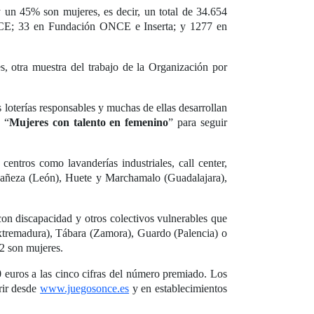
 un 45% son mujeres, es decir, un total de 34.654
ONCE; 33 en Fundación ONCE e Inserta; y 1277 en
s, otra muestra del trabajo de la Organización por
oterías responsables y muchas de ellas desarrollan
e “
Mujeres con talento en femenino
” para seguir
ntros como lavanderías industriales, call center,
a Bañeza (León), Huete y Marchamalo (Guadalajara),
con discapacidad y otros colectivos vulnerables que
(Extremadura), Tábara (Zamora), Guardo (Palencia) o
2 son mujeres.
euros a las cinco cifras del número premiado. Los
rir desde
www.juegosonce.es
y en establecimientos