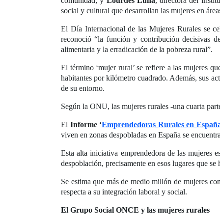
comunidad; y
Lourdes Luna
, directora del Inst
social y cultural que desarrollan las mujeres en área
El Día Internacional de las Mujeres Rurales se c
reconoció “la función y contribución decisivas de
alimentaria y la erradicación de la pobreza rural”.
El término ‘mujer rural’ se refiere a las mujeres q
habitantes por kilómetro cuadrado. Además, sus activ
de su entorno.
Según la ONU, las mujeres rurales -una cuarta part
El
Informe ‘
Emprendedoras Rurales en Españ
viven en zonas despobladas en España se encuentr
Esta alta iniciativa emprendedora de las mujeres e
despoblación, precisamente en esos lugares que se 
Se estima que más de medio millón de mujeres con 
respecta a su integración laboral y social.
El Grupo Social ONCE y las mujeres rurales