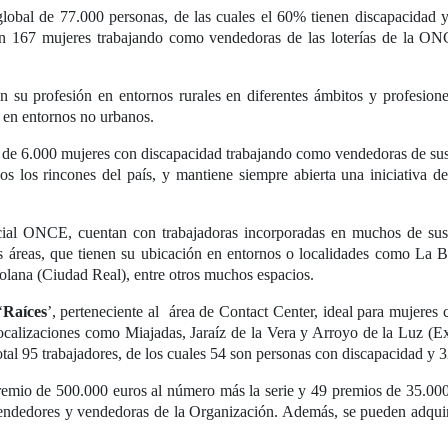
obal de 77.000 personas, de las cuales el 60% tienen discapacidad y
on 167 mujeres trabajando como vendedoras de las loterías de la 
n su profesión en entornos rurales en diferentes ámbitos y profesione
, en entornos no urbanos.
de 6.000 mujeres con discapacidad trabajando como vendedoras de sus l
os los rincones del país, y mantiene siempre abierta una iniciativa d
cial ONCE, cuentan con trabajadoras incorporadas en muchos de sus ce
ras áreas, que tienen su ubicación en entornos o localidades como L
olana (Ciudad Real), entre otros muchos espacios.
‘
Raíces
’, perteneciente al área de Contact Center, ideal para mujeres 
e localizaciones como Miajadas, Jaraíz de la Vera y Arroyo de la Luz 
al 95 trabajadores, de los cuales 54 son personas con discapacidad y 3
emio de 500.000 euros al número más la serie y 49 premios de 35.000 
endedores y vendedoras de la Organización. Además, se pueden adqui