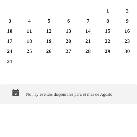
Sábado 1
Domi
1
2
Lunes 3
Martes 4
Miércoles 5
Jueves 6
Viernes 7
Sábado 8
Domi
3
4
5
6
7
8
9
Lunes 10
Martes 11
Miércoles 12
Jueves 13
Viernes 14
Sábado 15
Domi
10
11
12
13
14
15
16
Lunes 17
Martes 18
Miércoles 19
Jueves 20
Viernes 21
Sábado 22
Domi
17
18
19
20
21
22
23
Lunes 24
Martes 25
Miércoles 26
Jueves 27
Viernes 28
Sábado 29
Domi
24
25
26
27
28
29
30
Lunes 31
31
Final del calendario
No hay eventos disponibles para el mes de Agosto