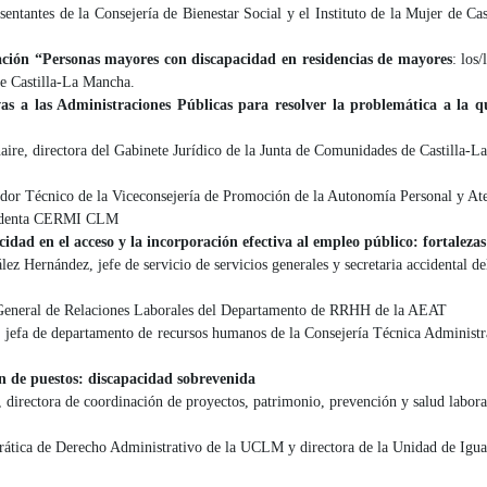
resentantes de la Consejería de Bienestar Social y el Instituto de la Mujer 
gación “Personas mayores con discapacidad en residencias de mayores
: los
e Castilla-La Mancha.
ivas a las Administraciones Públicas para resolver la problemática a la 
re, directora del Gabinete Jurídico de la Junta de Comunidades de Castilla-L
or Técnico de la Viceconsejería de Promoción de la Autonomía Personal y Ate
sidenta CERMI CLM
idad en el acceso y la incorporación efectiva al empleo público: fortalezas
z Hernández, jefe de servicio de servicios generales y secretaria accidental de
a General de Relaciones Laborales del Departamento de RRHH de la AEAT
efa de departamento de recursos humanos de la Consejería Técnica Administrat
n de puestos: discapacidad sobrevenida
irectora de coordinación de proyectos, patrimonio, prevención y salud labora
ática de Derecho Administrativo de la UCLM y directora de la Unidad de Igua