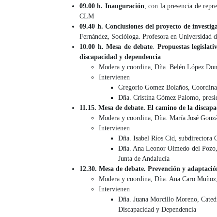
09.00 h. Inauguración
, con la presencia de rep
CLM
09.40 h. Conclusiones del proyecto de investi
Fernández, Socióloga. Profesora en Universidad d
10.00 h. Mesa de debate
.
Propuestas legislat
discapacidad y dependencia
Modera y coordina, Dña. Belén López Donai
Intervienen
Gregorio Gomez Bolaños, Coordinad
Dña. Cristina Gómez Palomo, pre
11.15. Mesa de debate. El camino de la discapac
Modera y coordina, Dña. María José Gonzále
Intervienen
Dña. Isabel Ríos Cid, subdirector
Dña. Ana Leonor Olmedo del Pozo, j
Junta de Andalucía
12.30. Mesa de debate.
Prevención y adaptació
Modera y coordina, Dña. Ana Caro Muñoz, d
Intervienen
Dña. Juana Morcillo Moreno, Catedr
Discapacidad y Dependencia