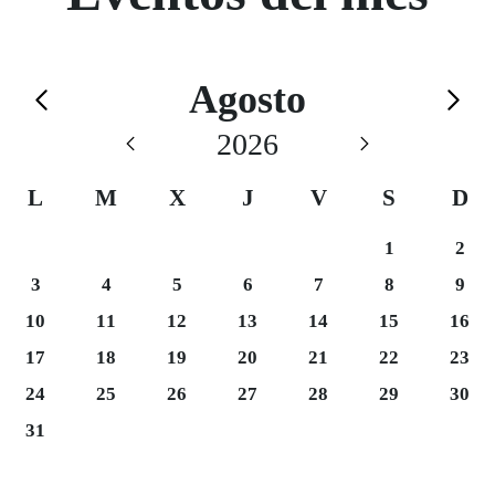
Calendario de Agosto
Agosto
Saltar el calendario
2026
L
M
X
J
V
S
D
Larunbata 1
Igan
1
2
Astelehena 3
Asteartea 4
Asteazkena 5
Osteguna 6
Ostirala 7
Larunbata 8
Igan
3
4
5
6
7
8
9
Astelehena 10
Asteartea 11
Asteazkena 12
Osteguna 13
Ostirala 14
Larunbata 15
Igand
10
11
12
13
14
15
16
Astelehena 17
Asteartea 18
Asteazkena 19
Osteguna 20
Ostirala 21
Larunbata 22
Igand
17
18
19
20
21
22
23
Astelehena 24
Asteartea 25
Asteazkena 26
Osteguna 27
Ostirala 28
Larunbata 29
Igand
24
25
26
27
28
29
30
Astelehena 31
31