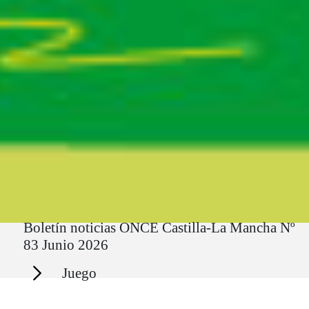
Ruta del sitio
Boletín noticias ONCE Castilla-La Mancha Nº
83 Junio 2026
Secciones
Juego