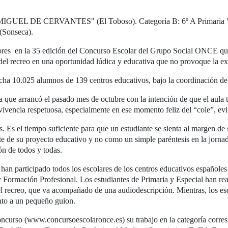
EIP MIGUEL DE CERVANTES" (El Toboso). Categoría B: 6º A Prim
Sonseca).
res en la 35 edición del Concurso Escolar del Grupo Social ONCE que, 
o del recreo en una oportunidad lúdica y educativa que no provoque la e
cha 10.025 alumnos de 139 centros educativos, bajo la coordinación de
a que arrancó el pasado mes de octubre con la intención de que el aula t
ivencia respetuosa, especialmente en ese momento feliz del “cole”, evit
. Es el tiempo suficiente para que un estudiante se sienta al margen de 
te de su proyecto educativo y no como un simple paréntesis en la jornad
ón de todos y todas.
n participado todos los escolares de los centros educativos españoles
Formación Profesional. Los estudiantes de Primaria y Especial han real
n el recreo, que va acompañado de una audiodescripción. Mientras, los e
nto a un pequeño guion.
ncurso (www.concursoescolaronce.es) su trabajo en la categoría correspo