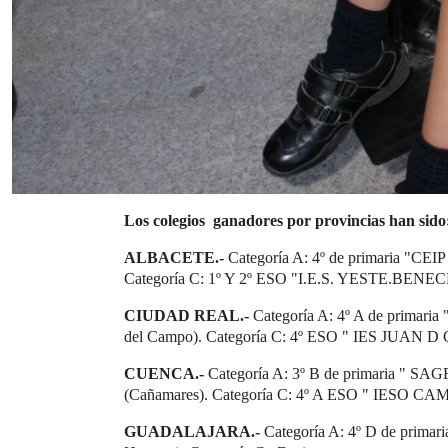
Los colegios ganadores por provincias han sido
ALBACETE.-
Categoría A: 4º de primaria "
Categoría C: 1º Y 2º ESO "I.E.S. YESTE.BENECH
CIUDAD REAL.-
Categoría A: 4º A de prima
del Campo). Categoría C: 4º ESO " IES JUAN D
CUENCA.-
Categoría A: 3º B de primaria " S
(Cañamares). Categoría C: 4º A ESO " IESO C
GUADALAJARA.-
Categoría A: 4º D de prima