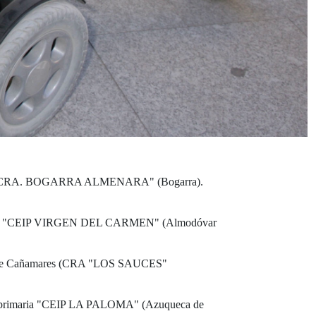
aria "CRA. BOGARRA ALMENARA" (Bogarra).
imaria "CEIP VIRGEN DEL CARMEN" (Almodóvar
la de Cañamares (CRA "LOS SAUCES"
de primaria "CEIP LA PALOMA" (Azuqueca de