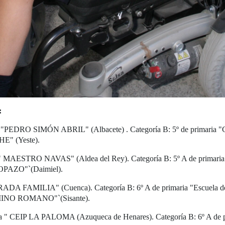
:
CEIP "PEDRO SIMÓN ABRIL" (Albacete) . Categoría B: 5º de prim
E" (Yeste).
ria " MAESTRO NAVAS" (Aldea del Rey). Categoría B: 5º A de pr
 OPAZO"`(Daimiel).
AGRADA FAMILIA" (Cuenca). Categoría B: 6º A de primaria "Escue
AMINO ROMANO"`(Sisante).
ria " CEIP LA PALOMA (Azuqueca de Henares). Categoría B: 6º A 