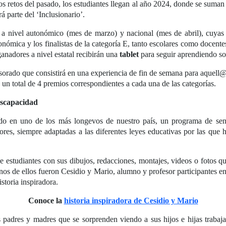
los retos del pasado, los estudiantes llegan al año 2024, donde se suman a
á parte del ‘Inclusionario’.
s a nivel autonómico (mes de marzo) y nacional (mes de abril), cuya
nómica y los finalistas de la categoría E, tanto escolares como docente
nadores a nivel estatal recibirán una
tablet
para seguir aprendiendo sob
orado que consistirá en una experiencia de fin de semana para aquell@
un total de 4 premios correspondientes a cada una de las categorías.
iscapacidad
do en uno de los más longevos de nuestro país, un programa de sens
sores, siempre adaptadas a las diferentes leyes educativas por las que 
 estudiantes con sus dibujos, redacciones, montajes, videos o fotos qu
 Unos de ellos fueron Cesidio y Mario, alumno y profesor participante
istoria inspiradora.
Conoce la
historia inspiradora de Cesidio y Mario
padres y madres que se sorprenden viendo a sus hijos e hijas trabaja