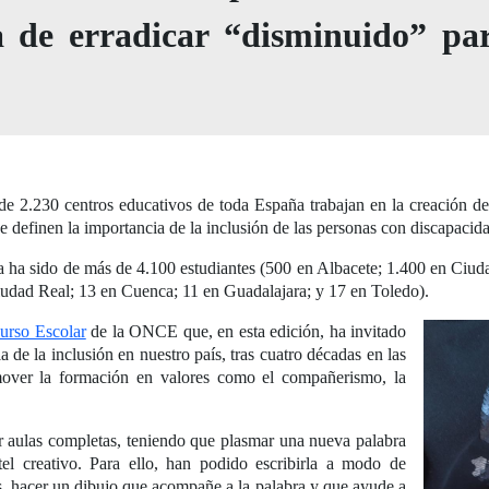
a de erradicar “disminuido” pa
de 2.230 centros educativos de toda España trabajan en la creación del
ue definen la importancia de la inclusión de las personas con discapacid
ha ha sido de más de 4.100 estudiantes (500 en Albacete; 1.400 en Ciu
iudad Real; 13 en Cuenca; 11 en Guadalajara; y 17 en Toledo).
urso Escolar
de la ONCE que, en esta edición, ha invitado
ia de la inclusión en nuestro país, tras cuatro décadas en las
over la formación en valores como el compañerismo, la
or aulas completas, teniendo que plasmar una nueva palabra
tel creativo. Para ello, han podido escribirla a modo de
os, hacer un dibujo que acompañe a la palabra y que ayude a