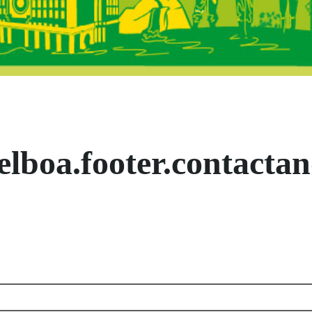
s Castilla-La Ma
elboa.footer.contactan