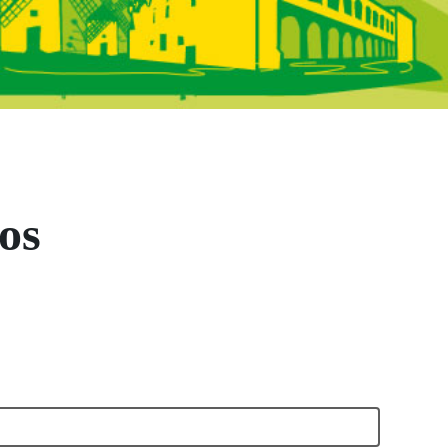
ncha - Contáctan
os