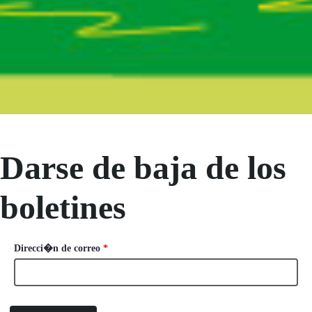
Boletín Noticias
Darse de baja de los
boletines
Baja suscriptores
Required
Direcci�n de correo
*