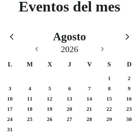
Eventos del mes
Calendario de Agosto
Agosto
Saltar el calendario
2026
L
M
X
J
V
S
D
Saturday 1
Sund
1
2
Monday 3
Tuesday 4
Wednesday 5
Thursday 6
Friday 7
Saturday 8
Sund
3
4
5
6
7
8
9
Monday 10
Tuesday 11
Wednesday 12
Thursday 13
Friday 14
Saturday 15
Sund
10
11
12
13
14
15
16
Monday 17
Tuesday 18
Wednesday 19
Thursday 20
Friday 21
Saturday 22
Sund
17
18
19
20
21
22
23
Monday 24
Tuesday 25
Wednesday 26
Thursday 27
Friday 28
Saturday 29
Sund
24
25
26
27
28
29
30
Monday 31
31