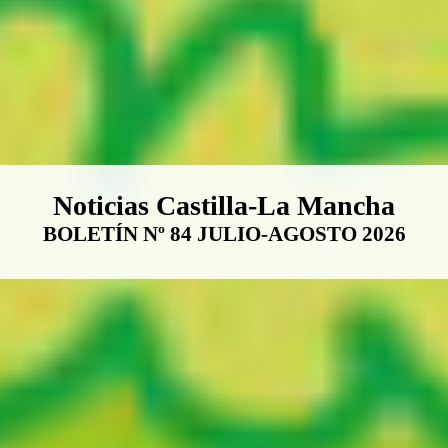
Boletín Noticias Castilla-La Ma
Noticias Castilla-La Mancha
BOLETÍN Nº 84 JULIO-AGOSTO 2026