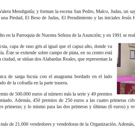
Valera Mendigutía; y forman la escena San Pedro, Malco, Judas, un sayó
n una Piedad, El Beso de Judas, El Prendimiento y las iniciales Jesús 
lto en la Parroquia de Nuestra Señora de la Asunción; y en 1991 se reali
sia, capa de raso gris al igual que el capuz alto, donde va
ía. Éste se extiende sobre campo de plata, en su centro está
 ciudad, se sitúan dos Alabardas Reales, que representan la
nica de sarga fucsia con el anagrama bordado en el lado
o de la cofradía en la parte trasera.
emio de 500.000 euros al número más la serie y 49 premios
emiado. Además, 450 premios de 250 euros a las cuatro primeras cifra
es primeras; y lo mismo para las dos primeras y últimas (6 euros) y rei
 más de 21.000 vendedores y vendedoras de la Organización. Además,