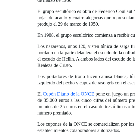
de marzo de 1950.
El grupo escultórico es obra de Federico Coullaut-
hojas de acanto y cuatro alegorías que representa
produjo el 29 de marzo de 1950.
En 1988, el grupo escultórico comienza a recibir cu
Los nazarenos, unos 120, visten túnica de sarga fuc
bordado en la parte delantera el escudo de la cofrad
el escudo de Hellín. A ambos lados del escudo de la
Realeza de Cristo.
Los portadores de trono lucen camisa blanca, tú
izquierdo del pecho y capuz de raso gris con el escud
El
Cupón Diario de la ONCE
pone en juego un pr
de 35.000 euros a las cinco cifras del número pr
premios de 25 euros en el caso de tres últimas o tr
número premiado.
Los cupones de la ONCE se comercializan por los
establecimientos colaboradores autorizados.