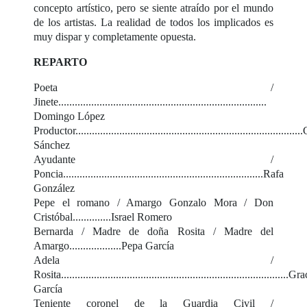
concepto artístico, pero se siente atraído por el mundo
de los artistas. La realidad de todos los implicados es
muy dispar y completamente opuesta.
REPARTO
Poeta /
Jinete............................................................................
Domingo López
Productor...............................................................................
Sánchez
Ayudante /
Poncia.........................................................................Rafa
González
Pepe el romano / Amargo Gonzalo Mora / Don
Cristóbal..............Israel Romero
Bernarda / Madre de doña Rosita / Madre del
Amargo...................Pepa García
Adela /
Rosita...................................................................................Gra
García
Teniente coronel de la Guardia Civil /