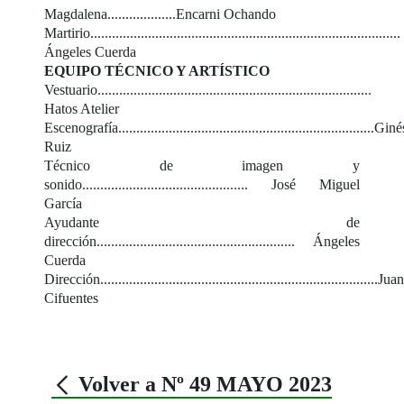
Magdalena...................Encarni Ochando
Martirio......................................................................................
Ángeles Cuerda
EQUIPO TÉCNICO Y ARTÍSTICO
Vestuario............................................................................
Hatos Atelier
Escenografía.......................................................................Giné
Ruiz
Técnico de imagen y
sonido.............................................. José Miguel
García
Ayudante de
dirección....................................................... Ángeles
Cuerda
Dirección.............................................................................J
Cifuentes
Volver a Nº 49 MAYO 2023