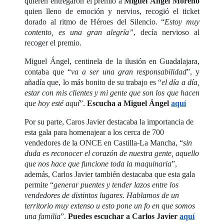
quieren entregaron el premio a
Miguel Ángel Moreno
quien lleno de emoción y nervios, recogió el ticket
dorado al ritmo de Héroes del Silencio. “
Estoy muy
contento, es una gran alegría”
, decía nervioso al
recoger el premio.
Miguel Ángel, centinela de la ilusión en Guadalajara,
contaba que “
va a ser una gran responsabilidad
”, y
añadía que, lo más bonito de su trabajo es “
el día a día,
estar con mis clientes y mi gente que son los que hacen
que hoy esté aquí
”.
Escucha a Miguel Ángel
aquí
Por su parte, Caros Javier destacaba la importancia de
esta gala para homenajear a los cerca de 700
vendedores de la ONCE en Castilla-La Mancha, “
sin
duda es reconocer el corazón de nuestra gente, aquello
que nos hace que funcione toda la maquinaria
”,
además, Carlos Javier también destacaba que esta gala
permite “
generar puentes y tender lazos entre los
vendedores de distintos lugares. Hablamos de un
territorio muy extenso u esto pone un fo en que somos
una familia
”.
Puedes escuchar a Carlos Javier
aquí