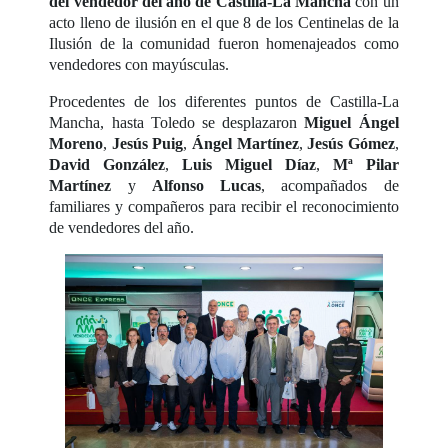
del vendedor del año de Castilla-La Mancha
con un
acto lleno de ilusión en el que 8 de los Centinelas de la
Ilusión de la comunidad fueron homenajeados como
vendedores con mayúsculas.
Procedentes de los diferentes puntos de Castilla-La
Mancha, hasta Toledo se desplazaron
Miguel Ángel
Moreno
,
Jesús Puig
,
Ángel Martínez
,
Jesús Gómez
,
David González
,
Luis Miguel Díaz
,
Mª Pilar
Martínez
y
Alfonso Lucas
, acompañados de
familiares y compañeros para recibir el reconocimiento
de vendedores del año.