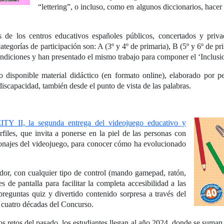
“lettering”, o incluso, como en algunos diccionarios, hace
s de los centros educativos españoles públicos, concertados y priv
tegorías de participación son: A (3º y 4º de primaria), B (5º y 6º de p
condiciones y han presentado el mismo trabajo para componer el ‘Inclusi
isponible material didáctico (en formato online), elaborado por per
 discapacidad, también desde el punto de vista de las palabras.
TY II, la segunda entrega del videojuego educativo y
rfiles, que invita a ponerse en la piel de las personas con
rsonajes del videojuego, para conocer cómo ha evolucionado
dor, con cualquier tipo de control (mando gamepad, ratón,
s de pantalla para facilitar la completa accesibilidad a las
reguntas quiz y divertido contenido sorpresa a través del
as cuatro décadas del Concurso.
los retos del pasado, los estudiantes llegan al año 2024, donde se suman a