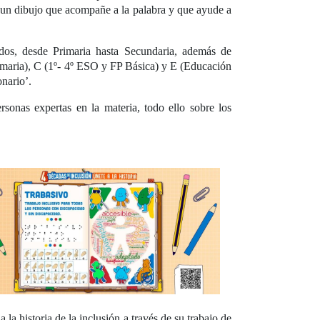
r un dibujo que acompañe a la palabra y que ayude a
ados, desde Primaria hasta Secundaria, además de
rimaria), C (1º- 4º ESO y FP Básica) y E (Educación
onario’.
sonas expertas en la materia, todo ello sobre los
 la historia de la inclusión a través de su trabajo de