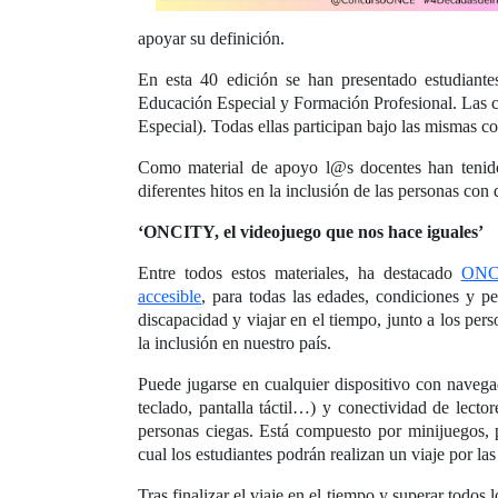
apoyar su definición.
En esta 40 edición se han presentado estudiante
Educación Especial y Formación Profesional. Las ca
Especial). Todas ellas participan bajo las mismas 
Como material de apoyo l@s docentes han tenido d
diferentes hitos en la inclusión de las personas con
‘ONCITY, el videojuego que nos hace iguales’
Entre todos estos materiales, ha destacado
ONCI
accesible
, para todas las edades, condiciones y pe
discapacidad y viajar en el tiempo, junto a los pe
la inclusión en nuestro país.
Puede jugarse en cualquier dispositivo con navega
teclado, pantalla táctil…) y conectividad de lectore
personas ciegas. Está compuesto por minijuegos, p
cual los estudiantes podrán realizan un viaje por l
Tras finalizar el viaje en el tiempo y superar todos 