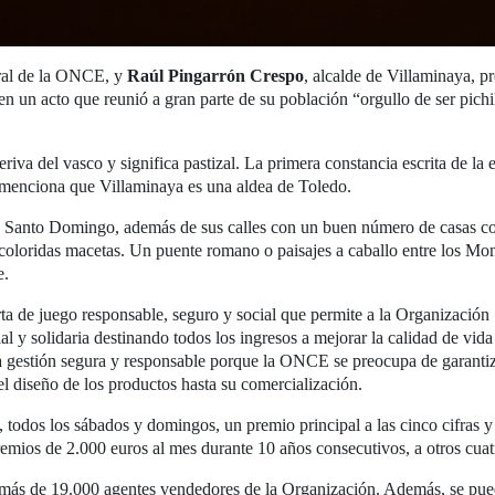
oral de la ONCE, y
Raúl Pingarrón Crespo
, alcalde de Villaminaya, p
n un acto que reunió a gran parte de su población “orgullo de ser pich
riva del vasco y significa pastizal. La primera constancia escrita de la
menciona que Villaminaya es una aldea de Toledo.
l de Santo Domingo, además de sus calles con un buen número de casas c
 coloridas macetas. Un puente romano o paisajes a caballo entre los Mo
e.
 de juego responsable, seguro y social que permite a la Organización
ial y solidaria destinando todos los ingresos a mejorar la calidad de vida
na gestión segura y responsable porque la ONCE se preocupa de garanti
l diseño de los productos hasta su comercialización.
odos los sábados y domingos, un premio principal a las cinco cifras y
emios de 2.000 euros al mes durante 10 años consecutivos, a otros cua
más de 19.000 agentes vendedores de la Organización. Además, se pue